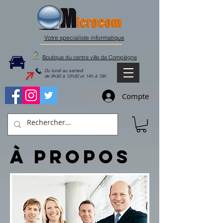
Votre specialiste informatique
Boutique du centre ville de Compiègne
Du lundi au samedi
de 9h30 à 12h30 et 14h à 19h
Compte
À
PROPOS