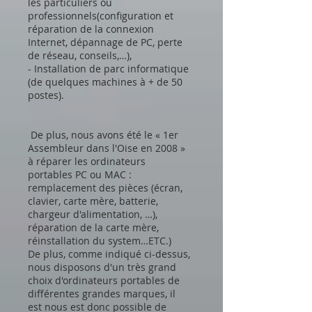
les particuliers ou
professionnels(configuration et
réparation de la connexion
Internet, dépannage de PC, perte
de réseau, conseils,…),
- Installation de parc informatique
(de quelques machines à + de 50
postes).
De plus, nous avons été le « 1er
Assembleur dans l'Oise en 2008 »
à réparer les ordinateurs
portables PC ou MAC :
remplacement des pièces (écran,
clavier, carte mère, batterie,
chargeur d'alimentation, …),
réparation de la carte mère,
réinstallation du system…ETC.)
De plus, comme indiqué ci-dessus,
nous disposons d'un très grand
choix d'ordinateurs portables de
différentes grandes marques, il
est nous est donc possible de