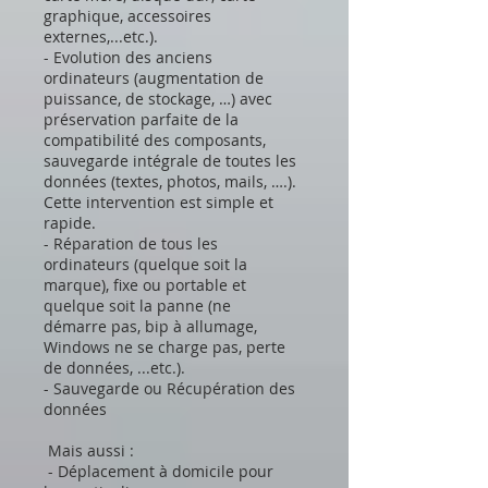
graphique, accessoires
externes,...etc.).
- Evolution des anciens
ordinateurs (augmentation de
puissance, de stockage, …) avec
préservation parfaite de la
compatibilité des composants,
sauvegarde intégrale de toutes les
données (textes, photos, mails, ….).
Cette intervention est simple et
rapide.
- Réparation de tous les
ordinateurs (quelque soit la
marque), fixe ou portable et
quelque soit la panne (ne
démarre pas, bip à allumage,
Windows ne se charge pas, perte
de données, ...etc.).
- Sauvegarde ou Récupération des
données
Mais aussi :
- Déplacement à domicile pour