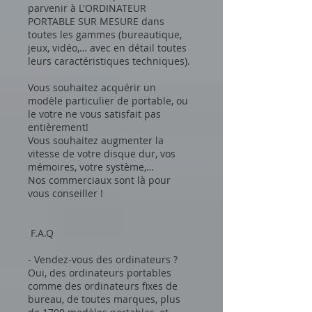
parvenir à L'ORDINATEUR
PORTABLE SUR MESURE dans
toutes les gammes (bureautique,
jeux, vidéo,… avec en détail toutes
leurs caractéristiques techniques).
Vous souhaitez acquérir un
modèle particulier de portable, ou
le votre ne vous satisfait pas
entièrement!
Vous souhaitez augmenter la
vitesse de votre disque dur, vos
mémoires, votre système,…
Nos commerciaux sont là pour
vous conseiller !
F.A.Q
- Vendez-vous des ordinateurs ?
Oui, des ordinateurs portables
comme des ordinateurs fixes de
bureau, de toutes marques, plus