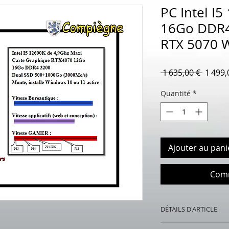
PC Intel I
16Go DDR4
RTX 5070 
Prix
 1 635,00 € 
1 499,
origina
Quantité
*
Ajouter au pani
Comm
DÉTAILS D'ARTICLE
PC Intel I5 13600K