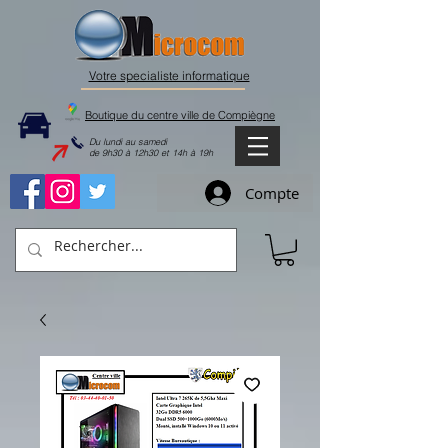
Votre specialiste informatique
Boutique du centre ville de Compiègne
Du lundi au samedi
de 9h30 à 12h30 et 14h à 19h
Compte