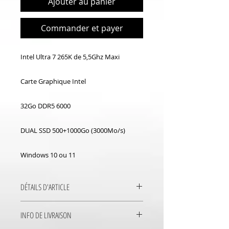
Ajouter au panier
Commander et payer
Intel Ultra 7 265K de 5,5Ghz Maxi
Carte Graphique Intel
32Go DDR5 6000
DUAL SSD 500+1000Go (3000Mo/s)
Windows 10 ou 11
DÉTAILS D'ARTICLE
PC Intel Ultra 7 265K de 5,5Ghz
INFO DE LIVRAISON
32Go DDR5 6000 Dual SSD
500+1000 Win10/11