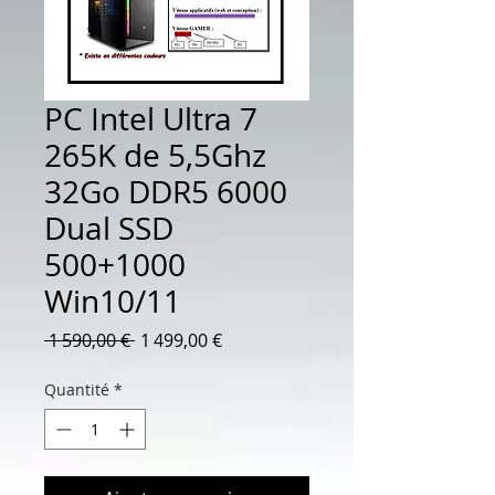
PC Intel Ultra 7
265K de 5,5Ghz
32Go DDR5 6000
Dual SSD
500+1000
Win10/11
Prix
Prix
 1 590,00 € 
1 499,00 €
original
promotionnel
Quantité
*