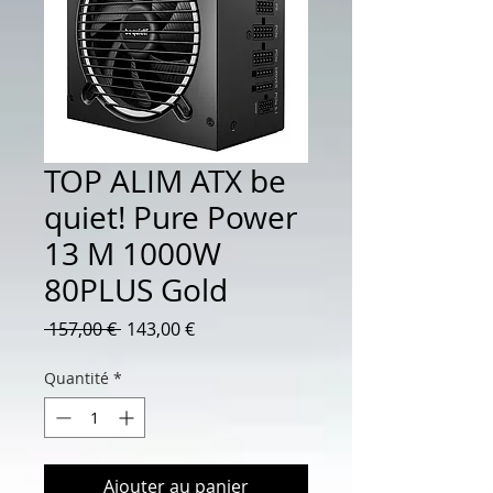
TOP ALIM ATX be
quiet! Pure Power
13 M 1000W
80PLUS Gold
Prix
Prix
 157,00 € 
143,00 €
original
promotionnel
Quantité
*
Ajouter au panier