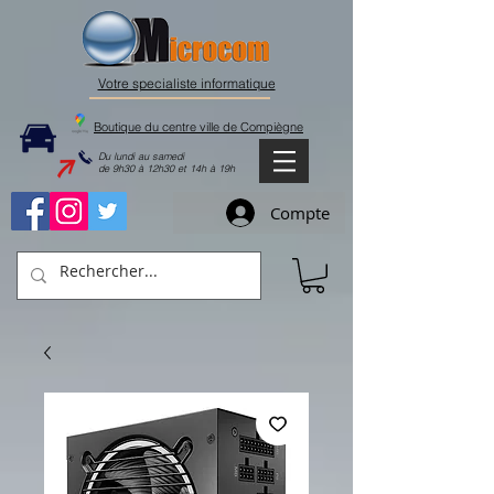
Votre specialiste informatique
Boutique du centre ville de Compiègne
Du lundi au samedi
de 9h30 à 12h30 et 14h à 19h
Compte