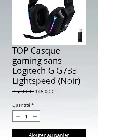
TOP Casque
gaming sans
Logitech G G733
Lightspeed (Noir)
Prix
Prix
 162,00 € 
148,00 €
original
promotionnel
Quantité
*
Ajouter au panier