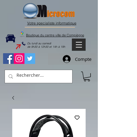
Votre specialiste informatique
Boutique du centre ville de Compiègne
Du lundi au samedi
de 9h30 à 12h30 et 14h à 19h
Compte