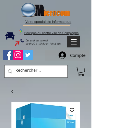
Votre specialiste informatique
Boutique du centre ville de Compiègne
Du lundi au samedi
de 9h30 à 12h30 et 14h à 19h
Compte