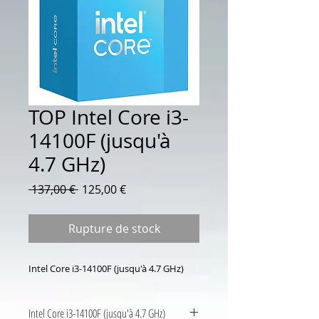
TOP Intel Core i3-
14100F (jusqu'à
4.7 GHz)
Prix
Prix
 137,00 € 
125,00 €
original
promotionnel
Rupture de stock
Intel Core i3-14100F (jusqu'à 4.7 GHz)
Intel Core i3-14100F (jusqu'à 4.7 GHz)