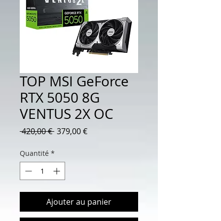
TOP MSI GeForce
RTX 5050 8G
VENTUS 2X OC
Prix
Prix
 420,00 € 
379,00 €
original
promotionnel
Quantité
*
Ajouter au panier