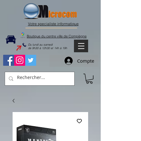
Votre specialiste informatique
Boutique du centre ville de Compiègne
Du lundi au samedi
de 9h30 à 12h30 et 14h à 19h
Compte