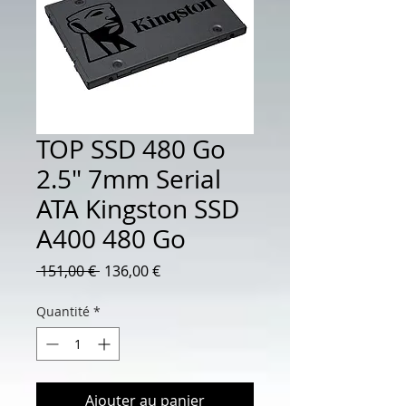
TOP SSD 480 Go
2.5" 7mm Serial
ATA Kingston SSD
A400 480 Go
Prix
Prix
 151,00 € 
136,00 €
original
promotionnel
Quantité
*
Ajouter au panier