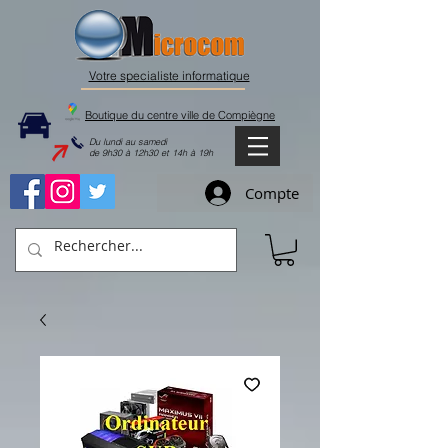
Votre specialiste informatique
Boutique du centre ville de Compiègne
Du lundi au samedi
de 9h30 à 12h30 et 14h à 19h
Compte