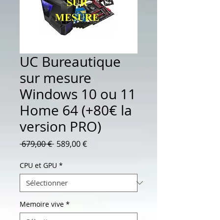
UC Bureautique
sur mesure
Windows 10 ou 11
Home 64 (+80€ la
version PRO)
Prix
Prix
 679,00 € 
589,00 €
original
promotionnel
CPU et GPU
*
Memoire vive
*