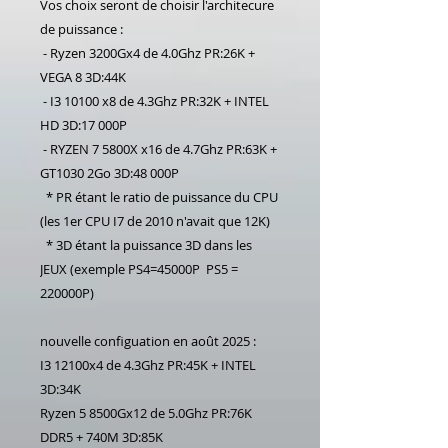
Vos choix seront de choisir l'architecure
de puissance :
- Ryzen 3200Gx4 de 4.0Ghz PR:26K +
VEGA 8 3D:44K
- I3 10100 x8 de 4.3Ghz PR:32K + INTEL
HD 3D:17 000P
- RYZEN 7 5800X x16 de 4.7Ghz PR:63K +
GT1030 2Go 3D:48 000P
* PR étant le ratio de puissance du CPU
(les 1er CPU I7 de 2010 n'avait que 12K)
* 3D étant la puissance 3D dans les
JEUX (exemple PS4=45000P PS5 =
220000P)
nouvelle configuation en août 2025 :
I3 12100x4 de 4.3Ghz PR:45K + INTEL
3D:34K
Ryzen 5 8500Gx12 de 5.0Ghz PR:76K
DDR5 + 740M 3D:85K