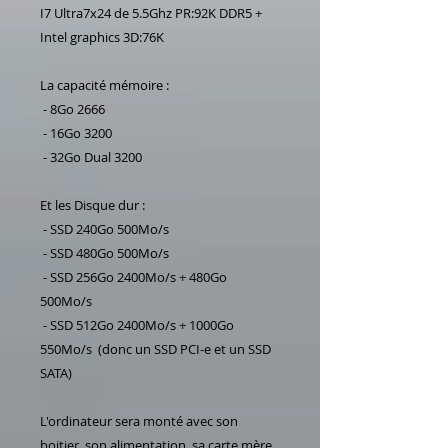
I7 Ultra7x24 de 5.5Ghz PR:92K DDR5 +
Intel graphics 3D:76K
La capacité mémoire :
- 8Go 2666
- 16Go 3200
- 32Go Dual 3200
Et les Disque dur :
- SSD 240Go 500Mo/s
- SSD 480Go 500Mo/s
- SSD 256Go 2400Mo/s + 480Go
500Mo/s
- SSD 512Go 2400Mo/s + 1000Go
550Mo/s (donc un SSD PCI-e et un SSD
SATA)
L'ordinateur sera monté avec son
boitier, son alimentation, sa carte mère,